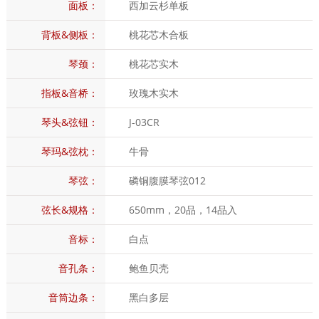
面板：
西加云杉单板
背板&侧板：
桃花芯木合板
琴颈：
桃花芯实木
指板&音桥：
玫瑰木实木
琴头&弦钮：
J-03CR
琴玛&弦枕：
牛骨
琴弦：
磷铜腹膜琴弦012
弦长&规格：
650mm，20品，14品入
音标：
白点
音孔条：
鲍鱼贝壳
音筒边条：
黑白多层