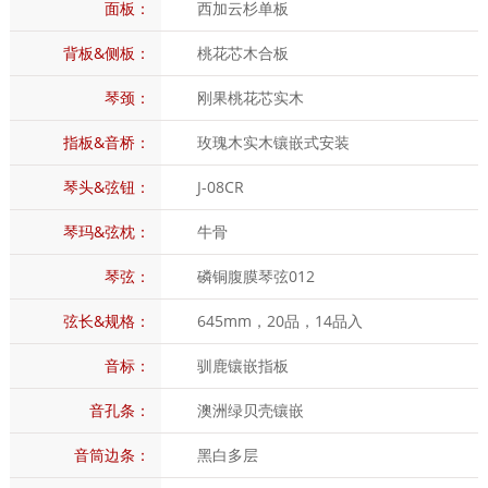
面板：
西加云杉单板
背板&侧板：
桃花芯木合板
琴颈：
刚果桃花芯实木
指板&音桥：
玫瑰木实木镶嵌式安装
琴头&弦钮：
J-08CR
琴玛&弦枕：
牛骨
琴弦：
磷铜腹膜琴弦012
弦长&规格：
645mm，20品，14品入
音标：
驯鹿镶嵌指板
音孔条：
澳洲绿贝壳镶嵌
音筒边条：
黑白多层