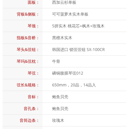
面板：
西加云杉单板
背板&侧板：
可可菠萝木实木单板
琴颈：
5拼实木 桃花芯+枫木+玫瑰木
指板&音桥：
黑檀木实木
琴头&弦钮：
韩国进口 锁弦弦钮 SX-100CR
琴玛&弦枕：
牛骨
琴弦：
磷铜腹膜琴弦012
弦长&规格：
650mm，20品，14品入
音标：
鲍鱼贝壳
音孔条：
鲍鱼贝壳
音筒边条：
玫瑰木