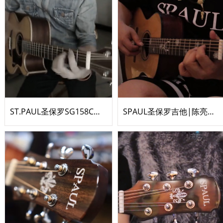
ST.PAUL圣保罗SG158C《風の少年 & Beat It》
SPAUL圣保罗吉他|陈亮《觅》吉他指弹翻弹by景迪