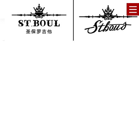
SPAUL圣保罗吉他| 伍伍慧《等待的风》景