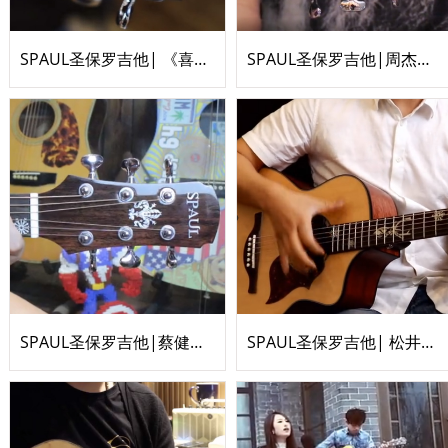
SPAUL圣保罗吉他| 《喜欢你》吉他指弹翻唱
SPAUL圣保罗吉他|周杰伦《稻香》吉他指弹by景迪
SPAUL圣保罗吉他|蔡健雅《红色高跟鞋》吉他弹唱by沙汀
SPAUL圣保罗吉他| 松井佑贵《You And Me》指弹